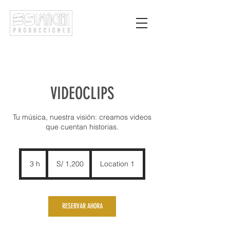
VIDEOCLIPS
Tu música, nuestra visión: creamos videos
que cuentan historias.
1,200
soles
3 h
3
S/ 1,200
Location 1
peruanos
h
RESERVAR AHORA