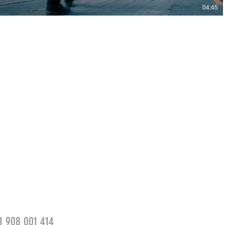
04:45
1 908 001 414