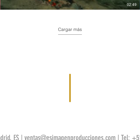
02:49
Cargar más
drid, ES |
ventas@esimagenproducciones.com
| Tel: +5