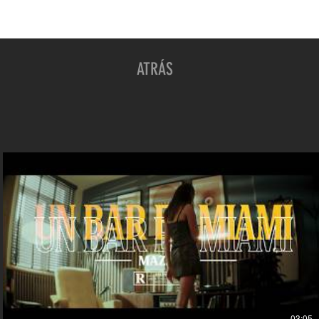
I
ATRÁS
03:05